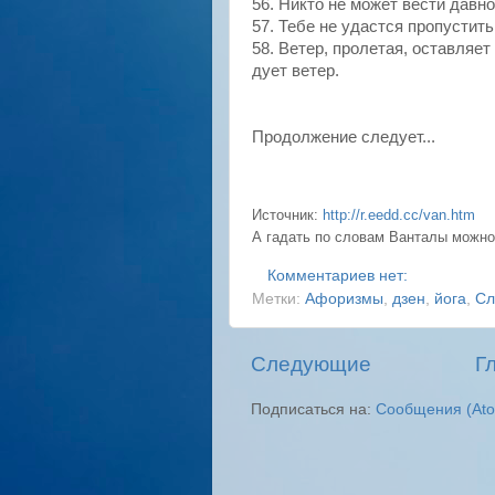
56.
Никто
не может вести давно
57. Тебе не удастся пропустит
58. Ветер, пролетая, оставляет
дует ветер.
Продолжение следует...
Источник:
http://r.eedd.cc/van.htm
А гадать по словам
Ванталы
можн
Комментариев нет:
Метки:
Афоризмы
,
дзен
,
йога
,
Сл
Следующие
Г
Подписаться на:
Сообщения (At