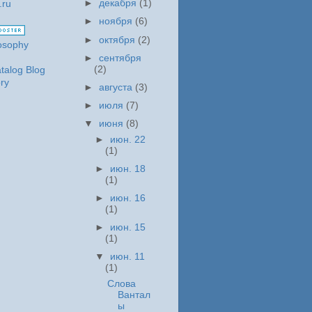
►
декабря
(1)
►
ноября
(6)
►
октября
(2)
►
сентября
(2)
►
августа
(3)
►
июля
(7)
▼
июня
(8)
►
июн. 22
(1)
►
июн. 18
(1)
►
июн. 16
(1)
►
июн. 15
(1)
▼
июн. 11
(1)
Слова
Вантал
ы