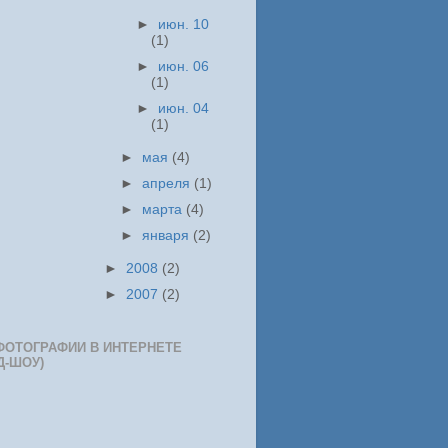
►
июн. 10
(1)
►
июн. 06
(1)
►
июн. 04
(1)
►
мая
(4)
►
апреля
(1)
►
марта
(4)
►
января
(2)
►
2008
(2)
►
2007
(2)
ФОТОГРАФИИ В ИНТЕРНЕТЕ
Д-ШОУ)