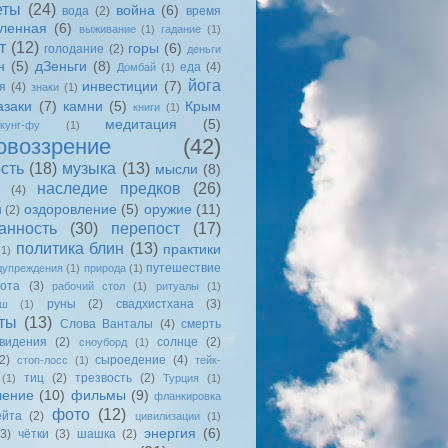
еты
(24)
война
(6)
вода
(2)
время
еленная
(6)
выживание
(1)
гадание
(1)
т
(12)
горы
(6)
голодание
(2)
деньги
н
(5)
дЗеньги
(8)
еда
(4)
Домбай
(1)
йога
инвестиции
(7)
я
(4)
знаки
(1)
азаки
(7)
камни
(5)
Крым
книги
(1)
медитация
(5)
кунг-фу
(1)
овоззрение
(42)
сть
(18)
музыка
(13)
мысли
(8)
наследие предков
(26)
(4)
оздоровление
(5)
оружие
(11)
и
(2)
анность
(30)
перепост
(17)
политика блин
(13)
практики
(1)
путешествие
дупреждения
(1)
природа
(1)
ота
(3)
рабочий стол
(1)
ритуалы
(1)
руны
(2)
свадхистхана
(3)
ыш
(1)
ты
(13)
Слова Ванталы
(4)
смерть
видения
(2)
солнце
(2)
сноуборд
(1)
2)
сыроедение
(4)
стоп-лосс
(1)
тейк-
тиц
(2)
трезвость
(2)
(1)
Турция
(1)
ление
(10)
фильмы
(9)
фланкировка
фото
(12)
йта
(2)
цивилизации
(1)
энергия
(6)
(3)
чётки
(3)
шашка
(2)