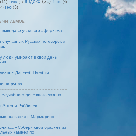
яндекс
(21)
(11)
forex
(4)
Ялта
(1)
seo
(5)
(4)
Е ЧИТАЕМОЕ
т вывода случайного афоризма
 случайных Русских поговорок и
виц
у люди умирают в свой день
ния
вление Донской Нагайки
е на рунах
 случайного денежного закона
ы Энтони Роббинса
ные названия в Мармарисе
-класс «Собери свой браслет из
альных камней по