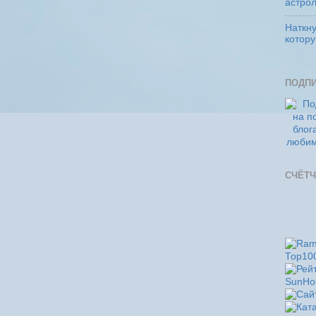
астро
Наткну
котор
ПОДП
СЧЁТЧ