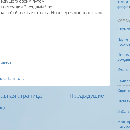
 идущего своим путем.
юмор
ь настоящий Звездный Час.
google
 за собой разные страны.
Но
и через много лет там
САМО
Скрип
Виджет
посло
Почем
рожде
о
здесь
Изгото
ова Ванталы
Гадани
Скрипт
лавная страница
Предыдущие
Цитат
om)
Забав
Мастер
натур