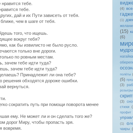
видж
е нравится тебе.
вс
(4)
 нравится тебе.
гадже
ругих, дай и их Пути зависеть от тебя.
дзе
(1)
 ближе, чем в шаге от тебя.
желани
(15)
к
айдешь того, что ищешь.
(6)
дящее вокруг тебя?
мир
рямо, как бы извилисто не было русло.
мудро
чаются только вне дороги.
нагайка
 только по ровным местам.
оберег
ь, зачем тебе идти туда?
осозн
дешь, зачем тебе идти туда?
полёты
ы делаешь? Принадлежит ли она тебе?
(5)
пре
го решения обходятся дороже ошибки.
(3)
раб
вай вернуться.
розыгр
скрип
ти.
(3)
сно
легко сократить путь при помощи поворота менее
стихи
(
профит
ешая ему.
Не
может ли и он сделать того же?
управ
ом дорог Миру, чтобы пропасть зря.
фле
(1)
ся вовремя.
чакры