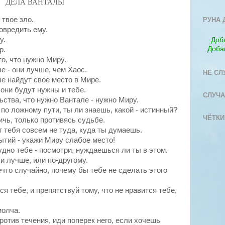
ДЕЛА
ВАHТАЛЫ
 твое зло.
РУНА 
овредить ему.
у.
Доб
Доба
р.
то, что нужно Миру.
е - они лучше, чем Хаос.
НЕ СЛ
ые найдут свое место в Мире.
 они будут нужны и тебе.
СЛУЧА
ьства
, что нужно
Вантале
- нужно Миру.
по ложному пути, ты ли знаешь, какой - истинный?
ЧЁТКИ
ичь, только
противясь
судьбе.
т тебя совсем не туда, куда ты думаешь.
тий - укажи Миру слабое место!
удно тебе - посмотри, нуждаешься ли ты в этом.
и лучше, или по-другому.
что случайно, почему бы тебе не сделать этого
ся тебе, и препятствуй тому, что не нравится тебе,
молча.
ротив течения, иди поперек него, если хочешь