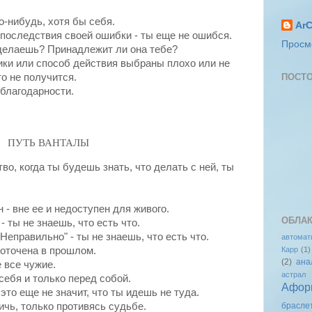
о-нибудь, хотя бы себя.
ArC
последствия своей ошибки - ты еще не ошибся.
Просм
ы делаешь? Принадлежит ли она тебе?
ики или способ действия выбраны плохо или не
ПОСТО
то не получится.
 благодарности.
ПУТЬ
ВАHТАЛЫ
тво, когда ты будешь знать, что делать с ней, ты
н - вне ее и недоступен для живого.
ОБЛАК
- ты не знаешь, что есть что.
Неправильно" - ты не знаешь, что есть что.
автомат
Карр
(1)
доточена в прошлом.
(2)
ана
е
все чужие.
астрал
себя и только перед собой.
Афор
 это еще не значит, что ты идешь не туда.
брасле
тичь, только
противясь
судьбе.