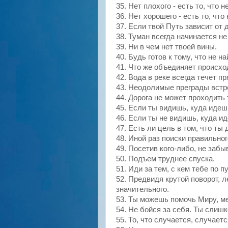
35.
Нет
плохого - есть то, что н
36.
Нет
хорошего - есть то, что
37. Если твой Путь зависит от д
38. Туман всегда начинается не
39.
Ни
в чем нет твоей вины.
40. Будь готов к тому, что не н
41. Что же объединяет происхо
42. Вода в реке всегда течет п
43.
Неодолимые
преграды встре
44. Дорога не может проходить
45. Если ты видишь, куда идеш
46. Если ты не видишь, куда и
47. Есть ли цель в том, что т
48. Иной раз поиски правильно
49. Посетив кого-либо, не забы
50. Подъем труднее спуска.
51. Иди за тем, с кем тебе по пу
52. Предвидя крутой поворот, 
значительного.
53. Ты можешь помочь Миру, м
54.
Не
бойся за себя. Ты слишк
55. То, что случается, случает