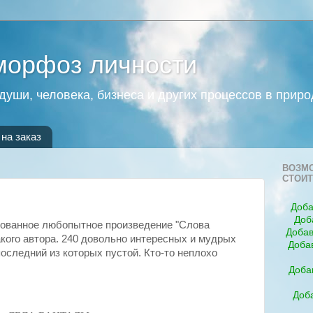
морфоз личности
души, человека, бизнеса и других процессов в приро
на заказ
ВОЗМО
СТОИТ
Доба
Доб
ованное любопытное произведение "Слова
Добав
какого автора. 240 довольно интересных и мудрых
Доба
последний из которых пустой. Кто-то неплохо
Доба
Доба