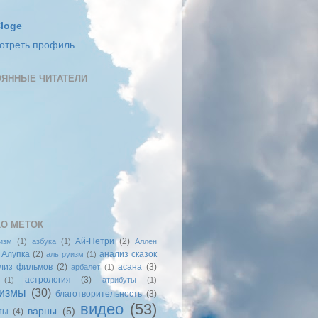
loge
отреть профиль
ЯННЫЕ ЧИТАТЕЛИ
О МЕТОК
Ай-Петри
(2)
изм
(1)
азбука
(1)
Аллен
Алупка
(2)
анализ сказок
альтруизм
(1)
лиз фильмов
(2)
асана
(3)
арбалет
(1)
астрология
(3)
(1)
атрибуты
(1)
измы
(30)
благотворительность
(3)
видео
(53)
варны
(5)
ты
(4)