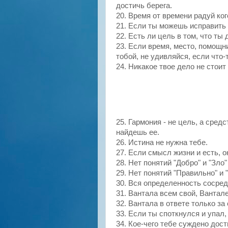
достичь берега.
20. Время от времени радуй ког
21. Если ты можешь исправить 
22. Есть ли цель в том, что т
23. Если время, место, помощн
тобой, не удивляйся, если что-
24.
Никакое
твое дело не стоит
25. Гармония - не цель, а средс
найдешь ее.
26. Истина не нужна тебе.
27. Если смысл жизни и есть, о
28.
Нет
понятий "Добро" и "Зло" 
29.
Нет
понятий "Правильно" и "
30. Вся определенность сосре
31.
Вантала
всем свой,
Вантал
32.
Вантала
в ответе только за 
33. Если ты споткнулся и упал,
34. Кое-чего тебе суждено дос