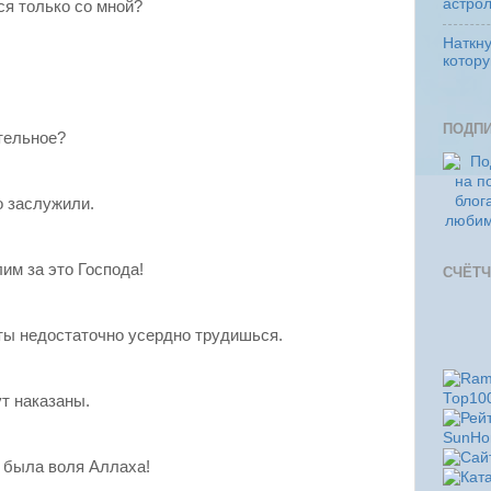
астро
ся только со мной?
Наткну
котор
ПОДП
тельное?
о заслужили.
им за это Господа!
СЧЁТЧ
 ты недостаточно усердно трудишься.
ут наказаны.
о была воля Аллаха!