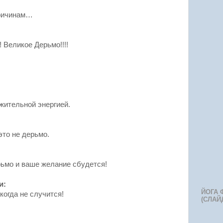
причинам…
! Великое Дерьмо!!!!
ительной энергией.
это не дерьмо.
рьмо и ваше желание сбудется!
и:
ЙОГА 
когда не случится!
(СЛАЙ