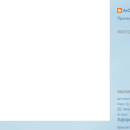
ArC
Просм
ПОСТО
ОБЛАК
автомат
Карр
(1)
(2)
ана
астрал
Афор
брасле