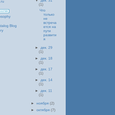
▼
дек. 31
(1)
Что
только
не
встреча
ется на
пути
развити
я
►
дек. 29
(1)
►
дек. 18
(1)
►
дек. 17
(1)
►
дек. 14
(1)
►
дек. 11
(1)
►
ноября
(2)
►
октября
(7)