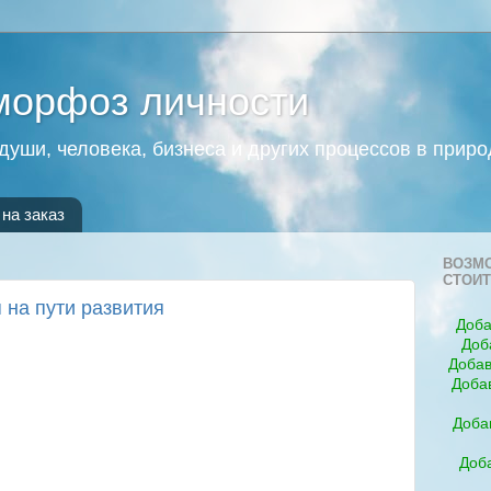
морфоз личности
души, человека, бизнеса и других процессов в приро
на заказ
ВОЗМО
СТОИТ
я на пути развития
Доба
Доб
Добав
Доба
Доба
Доба