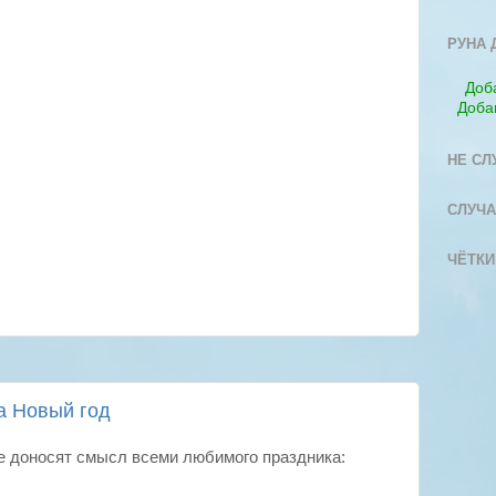
РУНА 
Доб
Доба
НЕ СЛ
СЛУЧА
ЧЁТКИ
а Новый год
е доносят смысл всеми любимого праздника: