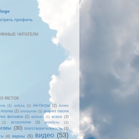
loge
отреть профиль
ЯННЫЕ ЧИТАТЕЛИ
О МЕТОК
Ай-Петри
(2)
изм
(1)
азбука
(1)
Аллен
Алупка
(2)
анализ сказок
альтруизм
(1)
лиз фильмов
(2)
асана
(3)
арбалет
(1)
астрология
(3)
(1)
атрибуты
(1)
измы
(30)
благотворительность
(3)
видео
(53)
варны
(5)
ты
(4)