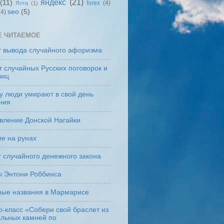
яндекс
(21)
(11)
forex
(4)
Ялта
(1)
seo
(5)
(4)
Е ЧИТАЕМОЕ
т вывода случайного афоризма
 случайных Русских поговорок и
виц
у люди умирают в свой день
ния
вление Донской Нагайки
е на рунах
 случайного денежного закона
ы Энтони Роббинса
ные названия в Мармарисе
-класс «Собери свой браслет из
альных камней по