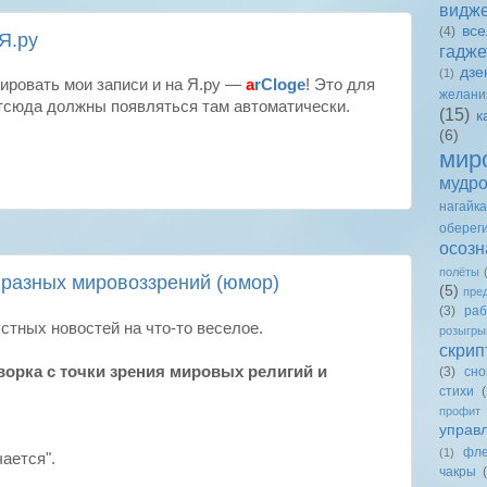
видж
вс
(4)
Я.ру
гадже
дзе
(1)
ировать мои записи и на Я.ру —
a
rCloge
! Это для
желани
отсюда должны появляться там автоматически.
(15)
к
(6)
мир
мудро
нагайка
оберег
осозн
полёты
у разных мировоззрений (юмор)
(5)
пре
(3)
раб
стных новостей на что-то веселое.
розыгр
скрип
орка с точки зрения мировых религий и
(3)
сно
стихи
(
профит
управ
фле
(1)
ается".
чакры