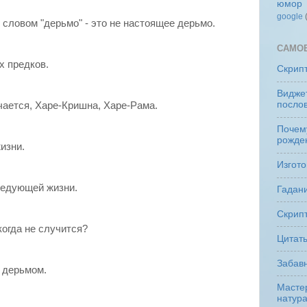
юмор
google
 словом "дерьмо" - это не настоящее дерьмо.
САМО
х предков.
Скрип
Виджет
посло
чается, Харе-Кришна, Харе-Рама.
Почем
рожде
изни.
Изгото
ледующей жизни.
Гадани
Скрипт
когда не случится?
Цитат
Забав
 дерьмом.
Мастер
натур