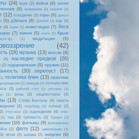
еты
(24)
война
(6)
вода
(2)
время
еленная
(6)
выживание
(1)
гадание
(1)
т
(12)
горы
(6)
голодание
(2)
деньги
н
(5)
дЗеньги
(8)
еда
(4)
Домбай
(1)
йога
инвестиции
(7)
я
(4)
знаки
(1)
азаки
(7)
камни
(5)
Крым
книги
(1)
медитация
(5)
кунг-фу
(1)
овоззрение
(42)
сть
(18)
музыка
(13)
мысли
(8)
наследие предков
(26)
(4)
оздоровление
(5)
оружие
(11)
и
(2)
анность
(30)
перепост
(17)
политика блин
(13)
практики
(1)
путешествие
дупреждения
(1)
природа
(1)
ота
(3)
рабочий стол
(1)
ритуалы
(1)
руны
(2)
свадхистхана
(3)
ыш
(1)
ты
(13)
Слова Ванталы
(4)
смерть
видения
(2)
солнце
(2)
сноуборд
(1)
2)
сыроедение
(4)
стоп-лосс
(1)
тейк-
тиц
(2)
трезвость
(2)
(1)
Турция
(1)
ление
(10)
фильмы
(9)
фланкировка
фото
(12)
йта
(2)
цивилизации
(1)
энергия
(6)
(3)
чётки
(3)
шашка
(2)