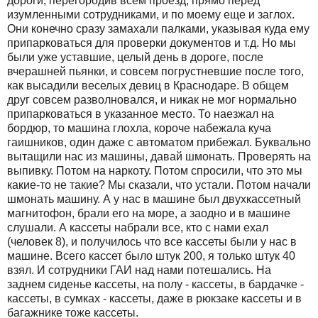
дороги, перегородив всем проезд, прямо перед
изумленными сотрудниками, и по моему еще и заглох.
Они конечно сразу замахали палками, указывая куда ему
припарковаться для проверки документов и т.д. Но мы
были уже уставшие, целый день в дороге, после
вчерашней пьянки, и совсем погрустневшие после того,
как высадили веселых девиц в Краснодаре. В общем
друг совсем разволновался, и никак не мог нормально
припарковаться в указанное место. То наезжал на
бордюр, то машина глохла, короче набежала куча
гаишников, один даже с автоматом прибежал. Буквально
вытащили нас из машины, давай шмонать. Проверять на
выпивку. Потом на наркоту. Потом спросили, что это мы
какие-то не такие? Мы сказали, что устали. Потом начали
шмонать машину. А у нас в машине был двухкассетный
магнитофон, брали его на море, а заодно и в машине
слушали. А кассеты набрали все, кто с нами ехал
(человек 8), и получилось что все кассеты были у нас в
машине. Всего кассет было штук 200, я только штук 40
взял. И сотрудники ГАИ над нами потешались. На
заднем сиденье кассеты, на полу - кассеты, в бардачке -
кассеты, в сумках - кассеты, даже в рюкзаке кассеты и в
багажнике тоже кассеты.