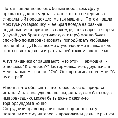
Потом нашли мешочек с белым порошком. Другу
пришлось долго им доказывать, что это не героин, а
стиральный порошок для мытья машины. Потом нашли
мою губную гармошку. Я ее брал всегда на разные
подобные мероприятия, в надежде, что в паре с гитарой
(другой друг брал акустическую гитару) можно будет
спокойно поимпровизировать, поподбирать любимые
песни БГ и т.д. Но за всеми студенческими пьянками до
этого не доходило, и играть на ней толком никто не мог.
А тут гаишники спрашивают: "Что это?" "Гармошка." -
отвечаем. "Кто играет?" Т.к. гармошка моя, друг, тыча в
меня пальцем, говорит "Он". Они протягивают ее мне: "А
ну сыграй".
Я понял, что объяснять что-то бесполезно, придется
играть. И на свое удивление, выдал какую-то блюзовую
импровизацию, может быть даже с каким-то
тернераундом в конце.
Сотрудники правоохранительных органов сразу
потеряли к этому интерес, и продолжили дальше рыться