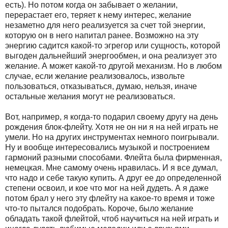
есть). Но потом когда он забывает о желании,
перерастает его, теряет к нему интерес, желание
незаметно для него реализуется за счет той энергии,
которую он в него напитал ранее. Возможно на эту
энергию садится какой-то эгрегор или сущность, которой
выгоден дальнейший энергообмен, и она реализует это
желание. А может какой-то другой механизм. Но в любом
случае, если желание реализовалось, извольте
пользоваться, отказываться, думаю, нельзя, иначе
остальные желания могут не реализоваться.
Вот, например, я когда-то подарил своему другу на день
рождения блок-флейту. Хотя не он ни я на ней играть не
умели. Но на других инструментах немного поигрывали.
Ну и вообще интересовались музыкой и построением
гармоний разными способами. Флейта была фирменная,
немецкая. Мне самому очень нравилась. И я все думал,
что надо и себе такую купить. А друг ее до определенной
степени освоил, и кое что мог на ней дудеть. А я даже
потом брал у него эту флейту на какое-то время и тоже
что-то пытался подобрать. Короче, было желание
обладать такой флейтой, чтоб научиться на ней играть и