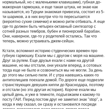
нормальный, но с маленькими клавишами), губная до-
мажорная гармошка, и еще такая штука, не знаю как
называется, из Турции знакомая привезла, состоит из 5-
ти шариков, а в них внутри что-то пересыпается
(вероятно сухие семечки) и можно ритм отбивать. А еще
где-то должен быть четырех-октавный синтезатор с
сотней разных тембров, бубен и пионерский барабан.
Они, наверное, где-то у родителей остались. Так что
теперь, можно устраивать джем-сейшн.
Кстати, вспомнил историю студенческих времен про
губную гармошку. Ехали мы с другом с моря на машине.
Друг за рулем. Еще друзья ехали с нами на другой
машине, но мы отстали, они уехали вперед, а сотовых
тогда еще не было и созвониться мы не могли. За день
до этого мы сильно пили. И с утра наевшись каких-то
антиполицаев поехали домой. По дороге еще подвезли
странствующих девушек-хиппи до Краснодара, поэтому
и отстали (но это другая история). Короче ехали мы
целый день, и уже в темноте, подъезжаем к какому-то
посту ГАИ. Перед постом друг не заметил знак "stop", а
когда я ему сказал, он сразу и остановился посреди