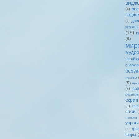
видж
вс
(4)
гадже
дзе
(1)
желани
(15)
к
(6)
мир
мудро
нагайка
оберег
осозн
полёты
(5)
пре
(3)
раб
розыгр
скрип
(3)
сно
стихи
(
профит
управ
фле
(1)
чакры