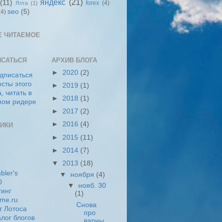
яндекс
(21)
(11)
forex
(4)
Ялта
(1)
seo
(5)
(4)
Е ЧИТАЕМОЕ
ИСАТЬСЯ
АРХИВ БЛОГА
►
2020
(2)
►
2019
(1)
►
2018
(1)
►
2017
(2)
►
2016
(4)
ИКИ
►
2015
(11)
►
2014
(7)
▼
2013
(18)
▼
ноября
(4)
▼
нояб. 30
(1)
Снова
про
варны