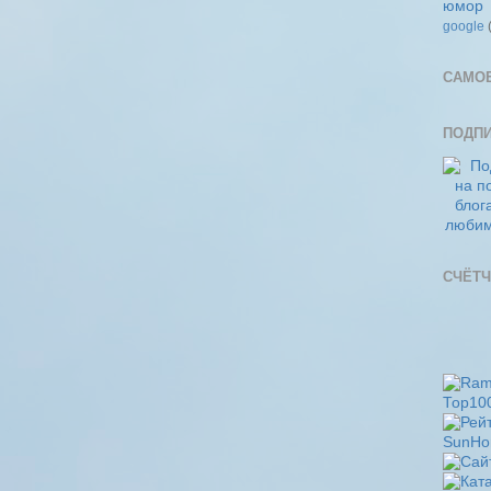
юмор
google
САМО
ПОДП
СЧЁТЧ