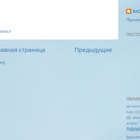
ArC
Просм
епост
ПОСТО
лавная страница
Предыдущие
om)
ОБЛАК
автомат
Карр
(1)
(2)
ана
астрал
Афор
брасле