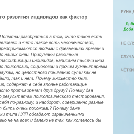
РУНА 
го развития индивидов как фактор
Доб
Доба
Попытки разобраться в том, «что такое есть
человек» и «что такое есть человечество»,
НЕ СЛ
предпринимаются людьми с древнейших времён и
до наших дней. Придуманы различные
СЛУЧА
классификации индивидов, написаны тысячи книг
по психологии, социологии и прочим гуманитарным
ЧЁТКИ
наукам, но целостного понимания сути как не
было, так и нет. Почему множество книг,
ия, содержат в себе вполне работающие
часто противоречат друг другу? Почему два
по результатам психологического тестирования,
себя по-разному, и наоборот, совершенно разные
т быть очень похожими? Почему даже
ики типа НЛП обладают ограниченными
о не на всех и далеко не так, как хотелось бы