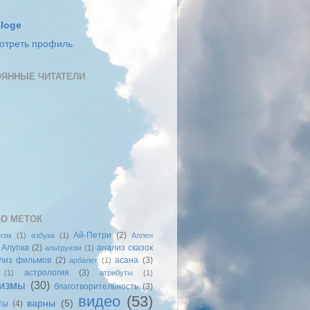
loge
отреть профиль
ЯННЫЕ ЧИТАТЕЛИ
О МЕТОК
Ай-Петри
(2)
изм
(1)
азбука
(1)
Аллен
Алупка
(2)
анализ сказок
альтруизм
(1)
лиз фильмов
(2)
асана
(3)
арбалет
(1)
астрология
(3)
(1)
атрибуты
(1)
измы
(30)
благотворительность
(3)
видео
(53)
варны
(5)
ты
(4)