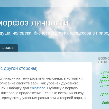
морфоз личности
души, человека, бизнеса и других процессов в приро
на заказ
ВОЗМО
СТОИТ
с другой стороны)
Доба
Доб
ликации на тему развития человека, в которых я
Добав
 описание свойств варн, как уровней духовного
Доба
инах. Наводку дал
chipstone
. Публикую первую
у интересно продолжение - ссылки источник внизу
Доба
нтересуется духовным развитием и теорией варн, в
Доба