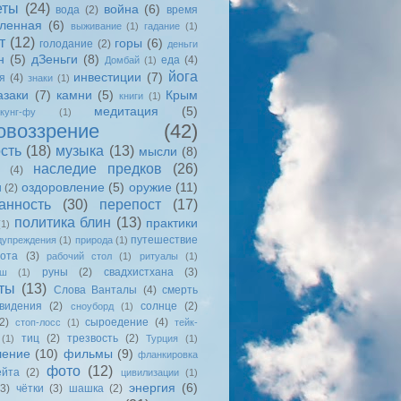
еты
(24)
война
(6)
вода
(2)
время
еленная
(6)
выживание
(1)
гадание
(1)
т
(12)
горы
(6)
голодание
(2)
деньги
н
(5)
дЗеньги
(8)
еда
(4)
Домбай
(1)
йога
инвестиции
(7)
я
(4)
знаки
(1)
азаки
(7)
камни
(5)
Крым
книги
(1)
медитация
(5)
кунг-фу
(1)
овоззрение
(42)
сть
(18)
музыка
(13)
мысли
(8)
наследие предков
(26)
(4)
оздоровление
(5)
оружие
(11)
и
(2)
анность
(30)
перепост
(17)
политика блин
(13)
практики
(1)
путешествие
дупреждения
(1)
природа
(1)
ота
(3)
рабочий стол
(1)
ритуалы
(1)
руны
(2)
свадхистхана
(3)
ыш
(1)
ты
(13)
Слова Ванталы
(4)
смерть
видения
(2)
солнце
(2)
сноуборд
(1)
2)
сыроедение
(4)
стоп-лосс
(1)
тейк-
тиц
(2)
трезвость
(2)
(1)
Турция
(1)
ление
(10)
фильмы
(9)
фланкировка
фото
(12)
йта
(2)
цивилизации
(1)
энергия
(6)
(3)
чётки
(3)
шашка
(2)