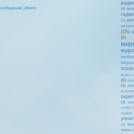
видж
сообщению (Atom)
вс
(4)
гадже
дзе
(1)
желани
(15)
к
(6)
мир
мудро
нагайка
оберег
осозн
полёты
(5)
пре
(3)
раб
розыгр
скрип
(3)
сно
стихи
(
профит
управ
фле
(1)
чакры