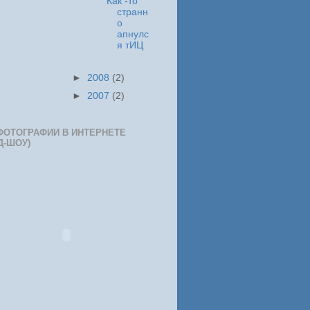
Как -то
странн
о
апнулс
я тИЦ
►
2008
(2)
►
2007
(2)
ФОТОГРАФИИ В ИНТЕРНЕТЕ
Д-ШОУ)