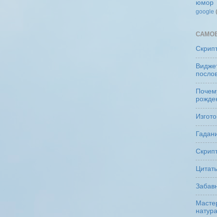
юмор
google
САМО
Скрип
Виджет
посло
Почем
рожде
Изгото
Гадани
Скрипт
Цитат
Забав
Мастер
натур