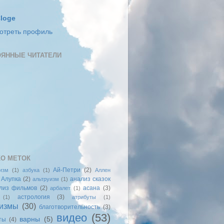
loge
отреть профиль
ЯННЫЕ ЧИТАТЕЛИ
О МЕТОК
Ай-Петри
(2)
изм
(1)
азбука
(1)
Аллен
Алупка
(2)
анализ сказок
альтруизм
(1)
лиз фильмов
(2)
асана
(3)
арбалет
(1)
астрология
(3)
(1)
атрибуты
(1)
измы
(30)
благотворительность
(3)
видео
(53)
варны
(5)
ты
(4)