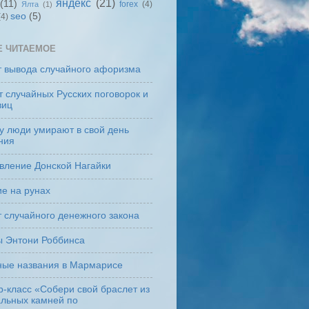
яндекс
(21)
(11)
forex
(4)
Ялта
(1)
seo
(5)
(4)
Е ЧИТАЕМОЕ
т вывода случайного афоризма
 случайных Русских поговорок и
виц
у люди умирают в свой день
ния
вление Донской Нагайки
е на рунах
 случайного денежного закона
ы Энтони Роббинса
ные названия в Мармарисе
-класс «Собери свой браслет из
альных камней по