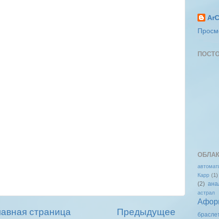
ArC
Просм
ПОСТО
ОБЛАК
автомат
Карр
(1)
(2)
ана
астрал
Афор
лавная страница
Предыдущее
брасле