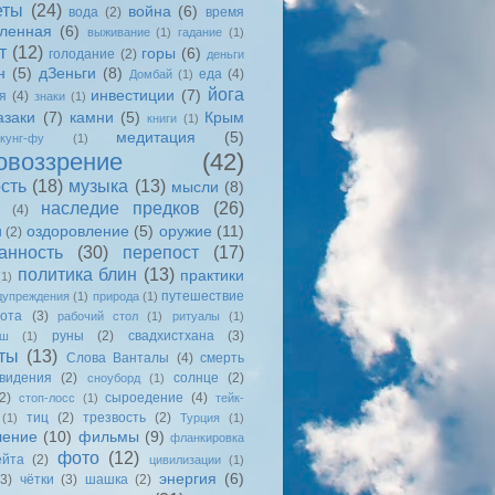
еты
(24)
война
(6)
вода
(2)
время
еленная
(6)
выживание
(1)
гадание
(1)
т
(12)
горы
(6)
голодание
(2)
деньги
н
(5)
дЗеньги
(8)
еда
(4)
Домбай
(1)
йога
инвестиции
(7)
я
(4)
знаки
(1)
азаки
(7)
камни
(5)
Крым
книги
(1)
медитация
(5)
кунг-фу
(1)
овоззрение
(42)
сть
(18)
музыка
(13)
мысли
(8)
наследие предков
(26)
(4)
оздоровление
(5)
оружие
(11)
и
(2)
анность
(30)
перепост
(17)
политика блин
(13)
практики
(1)
путешествие
дупреждения
(1)
природа
(1)
ота
(3)
рабочий стол
(1)
ритуалы
(1)
руны
(2)
свадхистхана
(3)
ыш
(1)
ты
(13)
Слова Ванталы
(4)
смерть
видения
(2)
солнце
(2)
сноуборд
(1)
2)
сыроедение
(4)
стоп-лосс
(1)
тейк-
тиц
(2)
трезвость
(2)
(1)
Турция
(1)
ление
(10)
фильмы
(9)
фланкировка
фото
(12)
йта
(2)
цивилизации
(1)
энергия
(6)
(3)
чётки
(3)
шашка
(2)