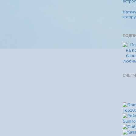
астро
Наткну
котор
ПОДП
СЧЁТЧ