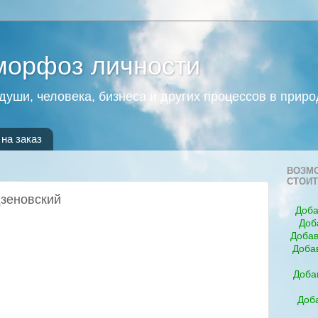
морфоз личности
души, человека, бизнеса и других процессов в приро
на заказ
ВОЗМО
СТОИТ
дзеновский
Доба
Доб
Добав
Доба
Доба
Доба