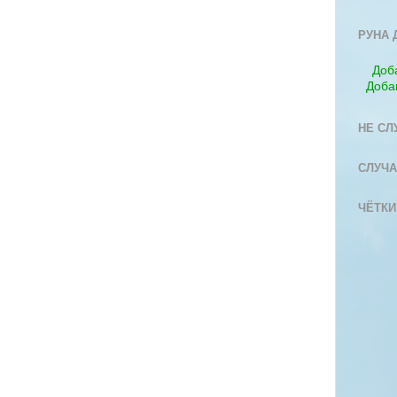
РУНА 
Доб
Доба
НЕ СЛ
СЛУЧА
ЧЁТКИ