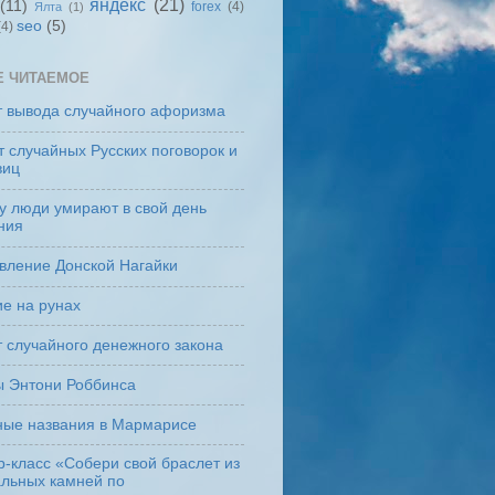
яндекс
(21)
(11)
forex
(4)
Ялта
(1)
seo
(5)
(4)
Е ЧИТАЕМОЕ
т вывода случайного афоризма
 случайных Русских поговорок и
виц
у люди умирают в свой день
ния
вление Донской Нагайки
е на рунах
 случайного денежного закона
ы Энтони Роббинса
ные названия в Мармарисе
-класс «Собери свой браслет из
альных камней по