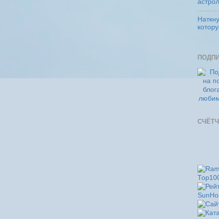
астро
Наткну
котор
ПОДП
СЧЁТЧ