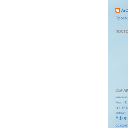
ArC
Просм
ПОСТО
ОБЛАК
автомат
Карр
(1)
(2)
ана
астрал
Афор
брасле