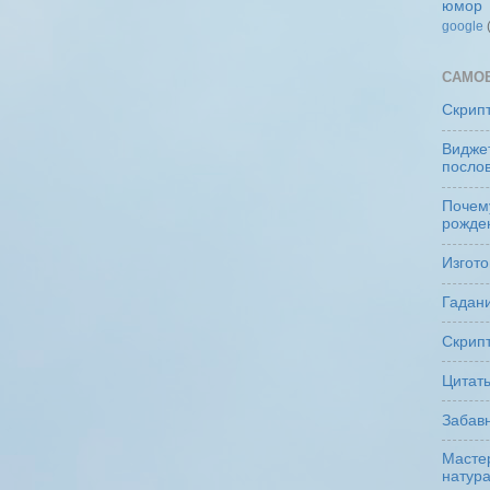
юмор
google
САМО
Скрип
Виджет
посло
Почем
рожде
Изгото
Гадани
Скрипт
Цитат
Забав
Мастер
натур