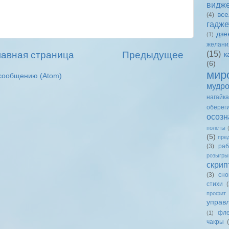
видж
вс
(4)
гадже
дзе
(1)
желани
(15)
лавная страница
Предыдущее
к
(6)
мир
сообщению (Atom)
мудро
нагайка
оберег
осозн
полёты
(5)
пре
(3)
раб
розыгр
скрип
(3)
сно
стихи
(
профит
управ
фле
(1)
чакры