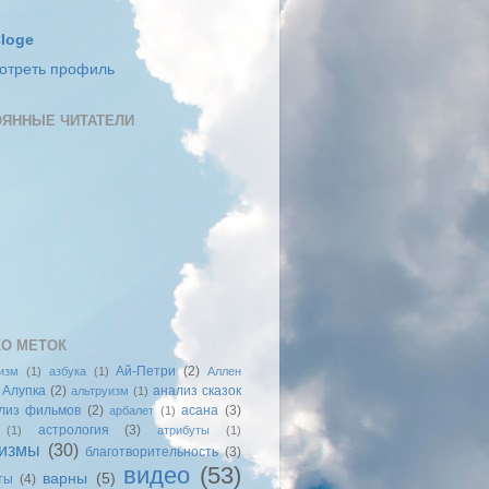
loge
отреть профиль
ЯННЫЕ ЧИТАТЕЛИ
О МЕТОК
Ай-Петри
(2)
изм
(1)
азбука
(1)
Аллен
Алупка
(2)
анализ сказок
альтруизм
(1)
лиз фильмов
(2)
асана
(3)
арбалет
(1)
астрология
(3)
(1)
атрибуты
(1)
измы
(30)
благотворительность
(3)
видео
(53)
варны
(5)
ты
(4)