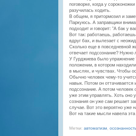
поговорке, когда у сороконожки
разучилась ходить.
В общем, я притормозил и заме
Паркуюсь. А заправщики внима
подходит и говорит: "А бак у ва
Вот так: работаешь, работаешь
вдруг бах, и вылезает с неожи
Сколько еще в повседневной жи
отвечает подсознание? Нужно л
У Гурджиева было упражнение "
положении, в котором находили
в мыслях, и чувствах. Чтобы о
Обычно человек чему-то учится
навык. Потом он оттачивается 
подсознание. А потом человек 
уже этим управлять. Хоть оно у
сознания он уже сам решает за
случае. Вот это вероятно уже 
Вот на такие мысли навела эта
Метки:
автоматизм
,
осознанност