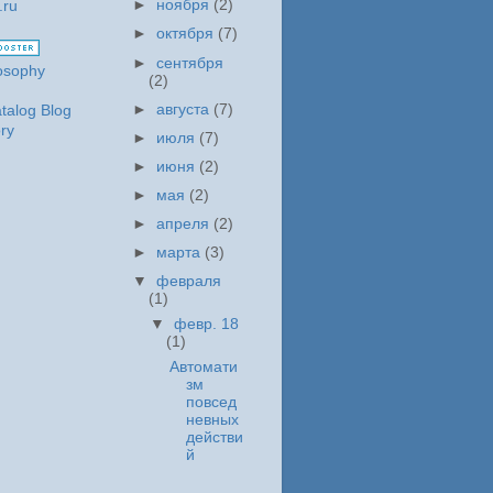
►
ноября
(2)
►
октября
(7)
►
сентября
(2)
►
августа
(7)
►
июля
(7)
►
июня
(2)
►
мая
(2)
►
апреля
(2)
►
марта
(3)
▼
февраля
(1)
▼
февр. 18
(1)
Автомати
зм
повсед
невных
действи
й