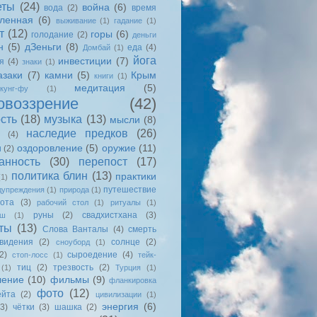
еты
(24)
война
(6)
вода
(2)
время
еленная
(6)
выживание
(1)
гадание
(1)
т
(12)
горы
(6)
голодание
(2)
деньги
н
(5)
дЗеньги
(8)
еда
(4)
Домбай
(1)
йога
инвестиции
(7)
я
(4)
знаки
(1)
азаки
(7)
камни
(5)
Крым
книги
(1)
медитация
(5)
кунг-фу
(1)
овоззрение
(42)
сть
(18)
музыка
(13)
мысли
(8)
наследие предков
(26)
(4)
оздоровление
(5)
оружие
(11)
и
(2)
анность
(30)
перепост
(17)
политика блин
(13)
практики
(1)
путешествие
дупреждения
(1)
природа
(1)
ота
(3)
рабочий стол
(1)
ритуалы
(1)
руны
(2)
свадхистхана
(3)
ыш
(1)
ты
(13)
Слова Ванталы
(4)
смерть
видения
(2)
солнце
(2)
сноуборд
(1)
2)
сыроедение
(4)
стоп-лосс
(1)
тейк-
тиц
(2)
трезвость
(2)
(1)
Турция
(1)
ление
(10)
фильмы
(9)
фланкировка
фото
(12)
йта
(2)
цивилизации
(1)
энергия
(6)
(3)
чётки
(3)
шашка
(2)