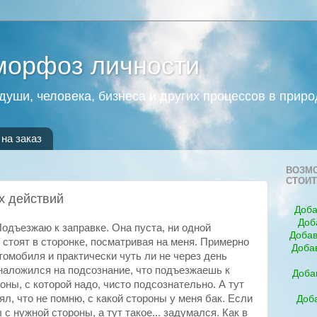
морфоз личности
души, человека, бизнеса и других процессов в приро
на заказ
ВОЗМО
СТОИТ
х действий
Доба
Доб
Подъезжаю к заправке. Она пуста, ни одной
Добав
стоят в сторонке, посматривая на меня. Примерно
Доба
томобиля и практически чуть ли не через день
 наложился на подсознание, что подъезжаешь к
Доба
оны, с которой надо, чисто подсознательно. А тут
ял, что не помню, с какой стороны у меня бак. Если
Доба
с нужной стороны, а тут такое... задумался. Как в