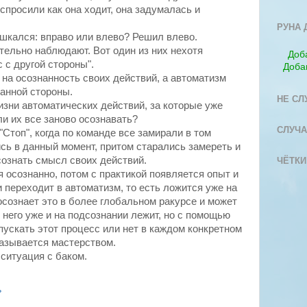
 спросили как она ходит, она задумалась и
РУНА 
шкался: вправо или влево? Решил влево.
тельно наблюдают. Вот один из них нехотя
Доб
с с другой стороны".
Доба
 на осознанность своих действий, а автоматизм
данной стороны.
НЕ СЛ
зни автоматических действий, за которые уже
и их все заново осознавать?
СЛУЧА
Стоп", когда по команде все замирали в том
сь в данный момент, притом старались замереть и
сознать смысл своих действий.
ЧЁТКИ
 осознанно, потом с практикой появляется опыт и
и переходит в автоматизм, то есть ложится уже на
осознает это в более глобальном ракурсе и может
 него уже и на подсознании лежит, но с помощью
пускать этот процесс или нет в каждом конкретном
называется мастерством.
 ситуация с баком.
ь